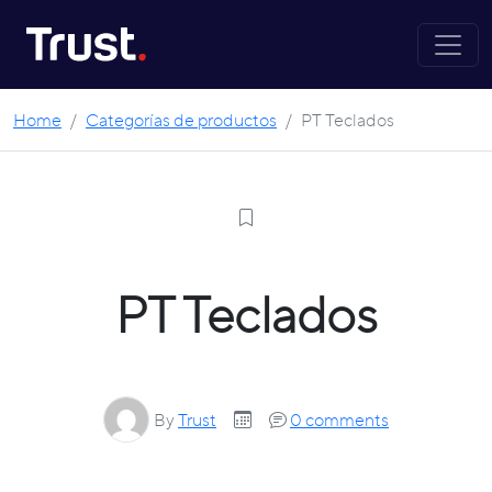
Skip to main content
Home
/
Categorías de productos
/
PT Teclados
PT Teclados
By
Trust
0 comments